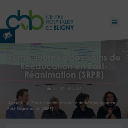
Ouvrir la barre d’outils
7ème Journée des Soins de
Rééducation en Post-
Réanimation (SRPR)
31 janvier 2024
>
Accueil
7ème Journée des Soins de Rééducation en
Post-Réanimation (SRPR)