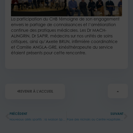
La participation du CHB témoigne de son engagement
envers le partage de connaissances et l’amélioration
continue des pratiques médicales. Les Dr MACH-
ALINGRIN, Dr SAPIR, médecins sur nos unités de soins
critiques, ainsi qu’Axelle BRUN, infirmière coordinatrice
et Camille ANGLA-GRE, kinésithérapeute du service
étaient présents pour cette rencontre.
REVENIR À L'ACCUEIL
Précédent
Su
PRÉCÉDENT
SUIVANT
Nouveaux alliés sportifs : la Maison Sport Santé de Bligny étend ses horizons !
Pose des nichoirs au Centre Hospitalier de Bligny : une initiative écologique réussie !