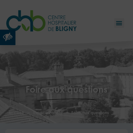
Ouvrir la barre d’outils
Foire aux questions
>
>
Accueil
Espace Patient
Foire aux questions