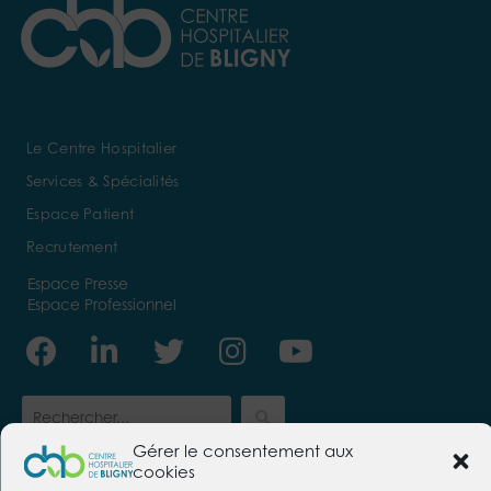
Le Centre Hospitalier
Services & Spécialités
Espace Patient
Recrutement
Espace Presse
Espace Professionnel
Facebook
Linkedin-
Twitter
Instagram
Youtube
in
Gérer le consentement aux
cookies