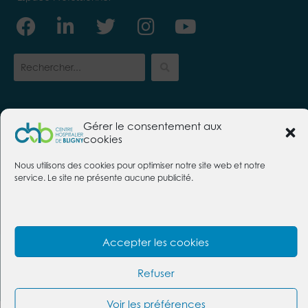
Facebook
Linkedin-
Twitter
Instagram
Youtube
in
Gérer le consentement aux
CENTRE HOSPITALIER DE BLIGNY
cookies
91640 Briis-sous-Forges
Nous utilisons des cookies pour optimiser notre site web et notre
Tél. :
01 69 26 30 00
Nous contacter
service. Le site ne présente aucune publicité.
Foire aux questions
Mentions légales
Politique des cookies
Protection des données
Accepter les cookies
@2026 Centre hospitalier de Bligny | Conception :
https://givememore.fr
Refuser
Plan du site
Voir les préférences