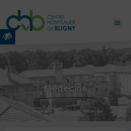
Ouvrir la barre d’outils
Médecine
>
>
Accueil
Services & Spécialités
Médecine