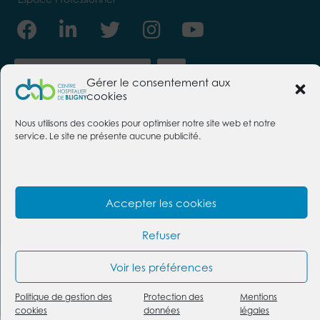
Facebook
Linkedin-
Twitter
Instagram
Youtube
in
Gérer le consentement aux
cookies
Nous utilisons des cookies pour optimiser notre site web et notre
service. Le site ne présente aucune publicité.
CENTRE HOSPITALIER DE BLIGNY
91640 Briis-sous-Forges
Tél. :
01 69 26 30 00
Nous contacter
Accepter les cookies
Foire aux questions
Mentions légales
Politique des cookies
Protection des données
Refuser
Voir les préférences
@2026 Centre hospitalier de Bligny | Conception :
https://givememore.fr
Plan du site
Politique de gestion des
Protection des
Mentions
cookies
données
légales