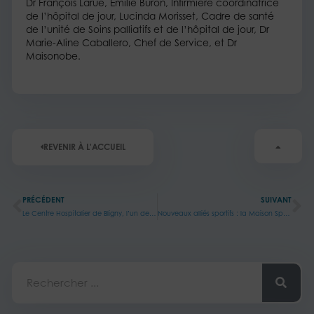
Dr François Larue, Emilie Buron, Infirmière coordinatrice
de l’hôpital de jour, Lucinda Morisset, Cadre de santé
de l’unité de Soins palliatifs et de l’hôpital de jour, Dr
Marie-Aline Caballero, Chef de Service, et Dr
Maisonobe.
REVENIR À L'ACCUEIL
Précédent
Su
PRÉCÉDENT
SUIVANT
Le Centre Hospitalier de Bligny, l’un des 8 lauréats 2023 en Ile-de-France, reçoit 75000 € pour la restauration de ses kiosques
Nouveaux alliés sportifs : la Maison Sport Santé de Bligny étend ses horizons !
Rechercher