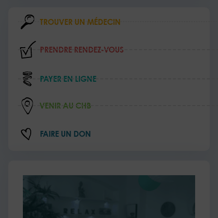
TROUVER UN MÉDECIN
PRENDRE RENDEZ‑VOUS
PAYER EN LIGNE
VENIR AU CHB
FAIRE UN DON
L’e
au
cœ