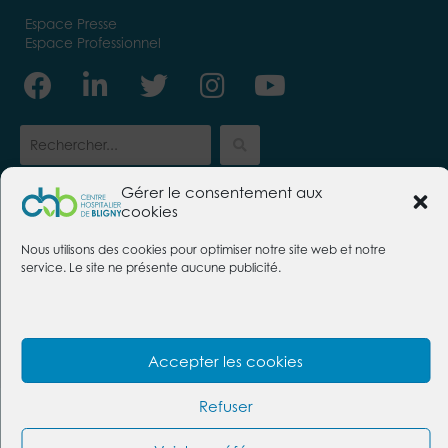
Espace Presse
Espace Professionnel
Facebook
Linkedin-
Twitter
Instagram
Youtube
in
Gérer le consentement aux
cookies
CENTRE HOSPITALIER DE BLIGNY
Nous utilisons des cookies pour optimiser notre site web et notre
91640 Briis-sous-Forges
service. Le site ne présente aucune publicité.
Tél. :
01 69 26 30 00
Nous contacter
Foire aux questions
Mentions légales
Politique des cookies
Accepter les cookies
Protection des données
Refuser
@2026 Centre hospitalier de Bligny | Conception :
https://givememore.fr