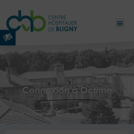
Ouvrir la barre d’outils
Connexion à Octime
>
Accueil
Connexion à Octime