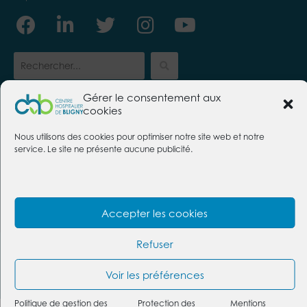
Facebook
Linkedin-
Twitter
Instagram
Youtube
in
Gérer le consentement aux
cookies
CENTRE HOSPITALIER DE BLIGNY
Nous utilisons des cookies pour optimiser notre site web et notre
91640 Briis-sous-Forges
service. Le site ne présente aucune publicité.
Tél. :
01 69 26 30 00
Nous contacter
Foire aux questions
Mentions légales
Politique des cookies
Accepter les cookies
Protection des données
Refuser
@2026 Centre hospitalier de Bligny | Conception :
https://givememore.fr
Voir les préférences
Plan du site
Politique de gestion des
Protection des
Mentions