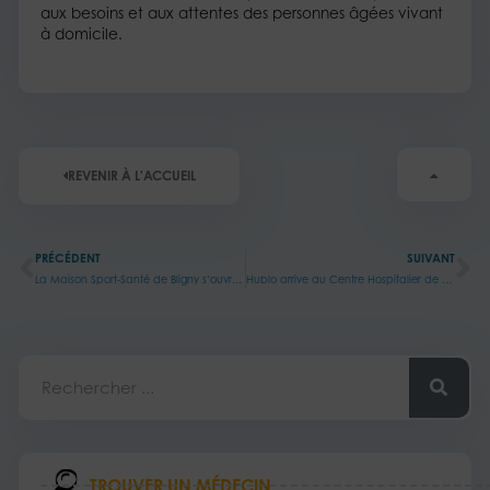
aux besoins et aux attentes des personnes âgées vivant
à domicile.
REVENIR À L'ACCUEIL
Précédent
Su
PRÉCÉDENT
SUIVANT
La Maison Sport-Santé de Bligny s’ouvre à tous !
Hublo arrive au Centre Hospitalier de Bligny !
Rechercher
TROUVER UN MÉDECIN