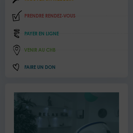
PRENDRE RENDEZ‑VOUS
PAYER EN LIGNE
VENIR AU CHB
FAIRE UN DON
L’e
au
cœ
de
soi
de