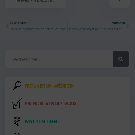
REVENIR À L'ACCUEIL
Précédent
Su
PRÉCÉDENT
SUIVANT
Nouvelle consultation de santé sexuelle
Un nouveau projet pour soutenir les enfants de patients malades au CH de Bligny
Rechercher
TROUVER UN MÉDECIN
PRENDRE RENDEZ‑VOUS
PAYER EN LIGNE