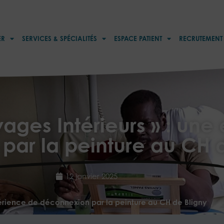
ER
SERVICES & SPÉCIALITÉS
ESPACE PATIENT
RECRUTEMENT
ages Intérieurs » : un
ar la peinture au CH d
12 janvier 2025
périence de déconnexion par la peinture au CH de Bligny