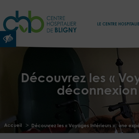
LE CENTRE HOSPITALI
Ouvrir la barre d’outils
Découvrez les « Voy
déconnexion p
>
Accueil
Découvrez les « Voyages Intérieurs » : une ex