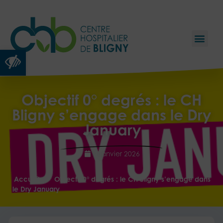
Ouvrir la barre d’outils
Objectif 0° degrés : le CH
Bligny s’engage dans le Dry
January
1 janvier 2026
>
Accueil
Objectif 0° degrés : le CH Bligny s’engage dans
le Dry January