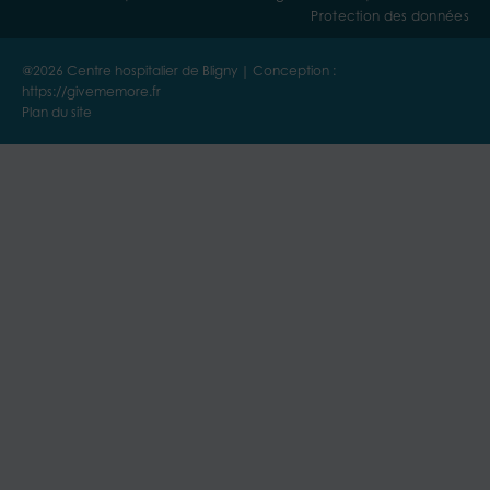
Protection des données
@2026 Centre hospitalier de Bligny | Conception :
https://givememore.fr
Plan du site