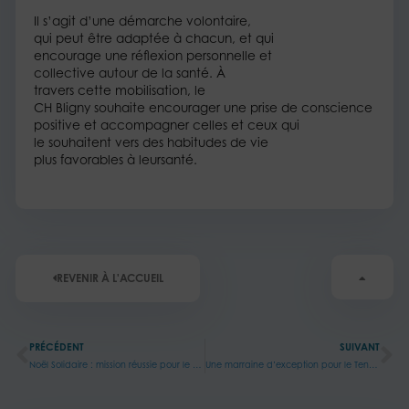
Il s’agit d’une démarche volontaire,
qui peut être adaptée à chacun, et qui
encourage une réflexion personnelle et
collective autour de la santé.​ À
travers cette mobilisation, le
CH Bligny souhaite encourager une prise de conscience
positive et accompagner celles et ceux qui
le souhaitent vers des habitudes de vie
plus favorables à leursanté.
REVENIR À L'ACCUEIL
Précédent
Su
PRÉCÉDENT
SUIVANT
Noël Solidaire : mission réussie pour le CH Bligny
Une marraine d’exception pour le Tennis Santé au CH Bligny