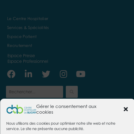
Le Centre Hospitalier
Services & Spécialités
Espace Patient
Recrutement
Espace Presse
Espace Professionnel
Facebook
Linkedin-
Twitter
Instagram
Youtube
in
Gérer le consentement aux
cookies
CENTRE HOSPITALIER DE BLIGNY
Nous utilisons des cookies pour optimiser notre site web et notre
91640 Briis-sous-Forges
service. Le site ne présente aucune publicité.