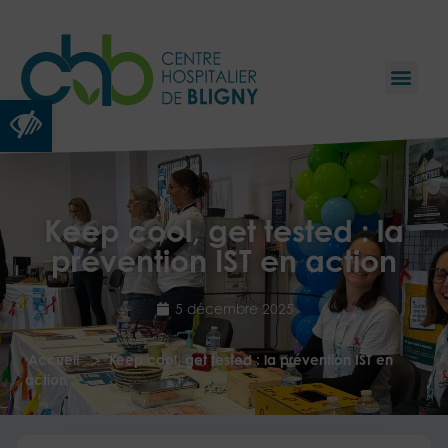
Ouvrir la barre d’outils
Keep cool, get tested : la
prévention IST en action
5 décembre 2025
>
Accueil
Keep cool, get tested : la prévention IST en
action