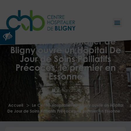
Ouvrir la barre d’outils
Le Centre Hospitalier de
Bligny ouvre un Hôpital De
Jour de Soins Palliatifs
Précoces, le premier en
Essonne
6 mars 2024
>
Accueil
Le Centre Hospitalier de Bligny ouvre un Hôpital
De Jour de Soins Palliatifs Précoces, le premier en Essonne