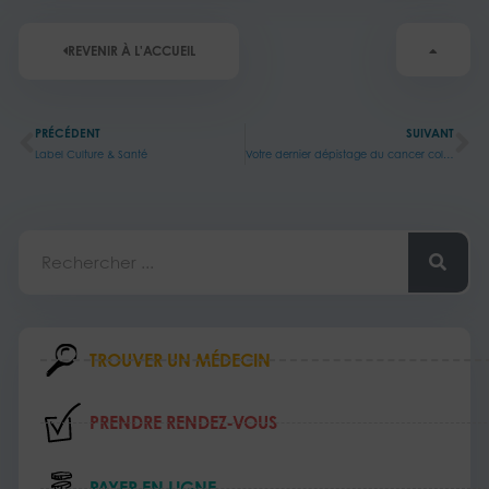
REVENIR À L'ACCUEIL
Précédent
Su
PRÉCÉDENT
SUIVANT
Label Culture & Santé
Votre dernier dépistage du cancer colorectal, c’était quand ?
Rechercher
TROUVER UN MÉDECIN
PRENDRE RENDEZ‑VOUS
PAYER EN LIGNE