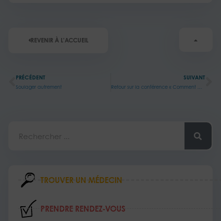
REVENIR À L'ACCUEIL
Précédent
Su
PRÉCÉDENT
SUIVANT
Soulager autrement
Retour sur la conférence « Comment parler d’alcool à mon ado ? »
Rechercher
TROUVER UN MÉDECIN
PRENDRE RENDEZ‑VOUS