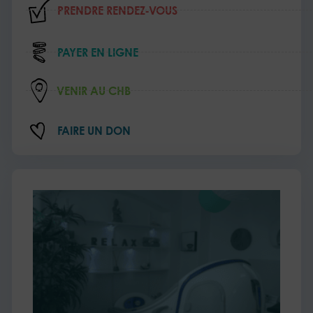
PRENDRE RENDEZ‑VOUS
PAYER EN LIGNE
VENIR AU CHB
FAIRE UN DON
L’e
au
cœ
de
soi
de
sup
13 ju