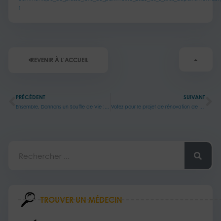
1
REVENIR À L'ACCUEIL
Précédent
Su
PRÉCÉDENT
SUIVANT
Ensemble, Donnons un Souffle de Vie : collecte de Don du Sang au Centre Hospitalier de Bligny
Votez pour le projet de rénovation de nos kiosques !
Rechercher
TROUVER UN MÉDECIN