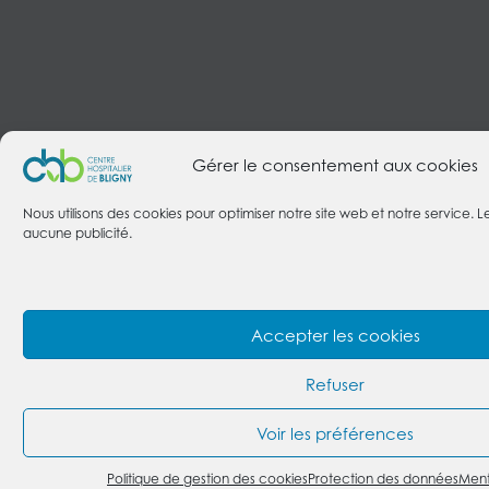
Gérer le consentement aux cookies
Nous utilisons des cookies pour optimiser notre site web et notre service. L
aucune publicité.
Accepter les cookies
Refuser
Voir les préférences
Politique de gestion des cookies
Protection des données
Ment