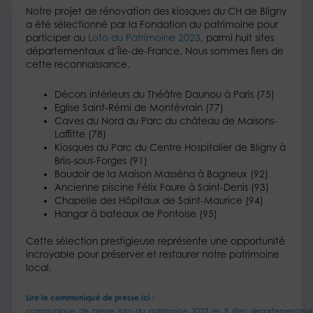
Notre projet de rénovation des kiosques du CH de Bligny
a été sélectionné par la Fondation du patrimoine pour
participer au
Loto du Patrimoine 2023
, parmi huit sites
départementaux d’Île-de-France. Nous sommes fiers de
cette reconnaissance.
Décors intérieurs du Théâtre Daunou à Paris (75)
Eglise Saint-Rémi de Montévrain (77)
Caves du Nord du Parc du château de Maisons-
Laffitte (78)
Kiosques du Parc du Centre Hospitalier de Bligny à
Briis-sous-Forges (91)
Boudoir de la Maison Masséna à Bagneux (92)
Ancienne piscine Félix Faure à Saint-Denis (93)
Chapelle des Hôpitaux de Saint-Maurice (94)
Hangar à bateaux de Pontoise (95)
Cette sélection prestigieuse représente une opportunité
incroyable pour préserver et restaurer notre patrimoine
local.
Lire le communiqué de presse ici :
communique_de_presse_loto_du_patrimoine_2023_les_8_sites_departementaux_f