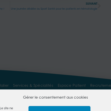
SUIVANT
ny !
Une journée dédiée au Sport Santé pour les patients en hématologie
alier
Services & Spécialités
Espace Patient
Recruteme
pace Professionnel
Gérer le consentement aux cookies
Le site ne