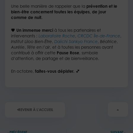
Une belle manière de rappeler que la
prévention et le
bien-être concernent toutes les équipes, de jour
comme de nuit.
💗 Un immense merci
à tous les partenaires et
intervenants :
Laboratoire Roche
,
CRCDC Île-de-France
,
Institut Liloo Bien-Être
,
Daiichi Sankyo France
,
Béatrice
,
Aurélie
,
Tête en l’air
, et à toutes les personnes ayant
contribué à offrir cette
Pause Rose
, symbole
d’attention, de partage et de bienveillance.
En octobre,
faites-vous dépister.
💕
REVENIR À L'ACCUEIL
Précédent
Su
PRÉCÉDENT
SUIVANT