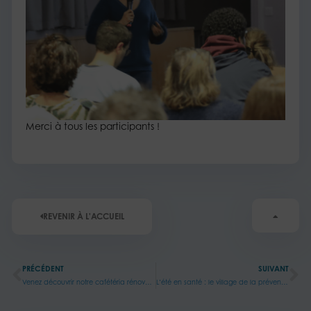
Merci à tous les participants !
REVENIR À L'ACCUEIL
Précédent
Su
PRÉCÉDENT
SUIVANT
Venez découvrir notre cafétéria rénovée et goûter nos nouveautés !
L’été en santé : le village de la prévention au Centre Hospitalier de Bligny