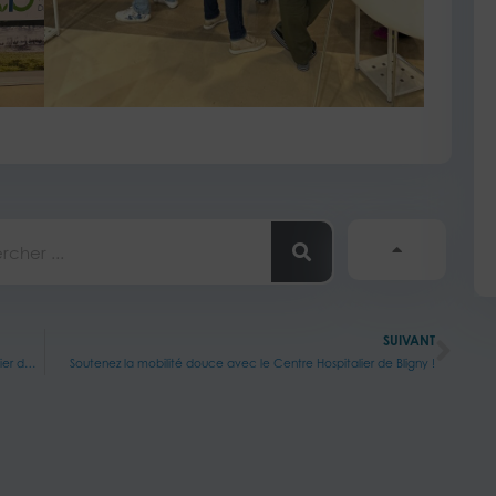
her
Sui
SUIVANT
L’été en santé : le village de la prévention au Centre Hospitalier de Bligny
Soutenez la mobilité douce avec le Centre Hospitalier de Bligny !