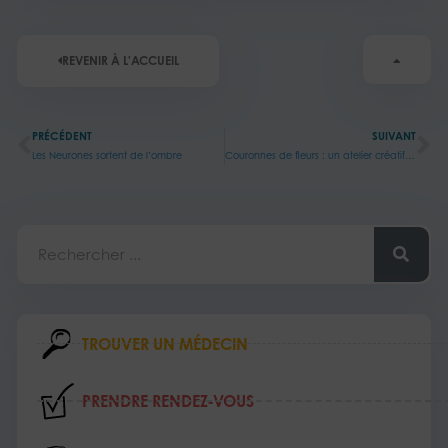
REVENIR À L'ACCUEIL
Précédent
Su
PRÉCÉDENT
SUIVANT
Les Neurones sortent de l’ombre
Couronnes de fleurs : un atelier créatif et solidaire
Rechercher
TROUVER UN MÉDECIN
PRENDRE RENDEZ‑VOUS