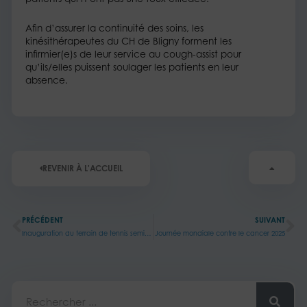
Afin d’assurer la continuité des soins, les
kinésithérapeutes du CH de Bligny forment les
infirmier(e)s de leur service au cough-assist pour
qu’ils/elles puissent soulager les patients en leur
absence.
REVENIR À L'ACCUEIL
Précédent
Su
PRÉCÉDENT
SUIVANT
Inauguration du terrain de tennis semi-couvert
Journée mondiale contre le cancer 2025
Rechercher