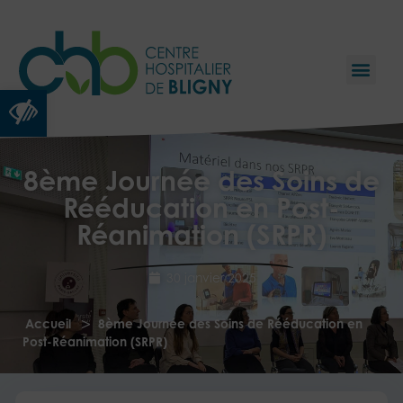
Ouvrir la barre d’outils
8ème Journée des Soins de
Rééducation en Post-
Réanimation (SRPR)
30 janvier 2025
>
Accueil
8ème Journée des Soins de Rééducation en
Post-Réanimation (SRPR)