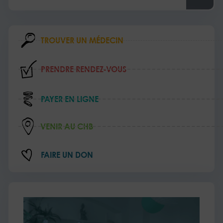
TROUVER UN MÉDECIN
PRENDRE RENDEZ‑VOUS
PAYER EN LIGNE
VENIR AU CHB
FAIRE UN DON
L’e
au