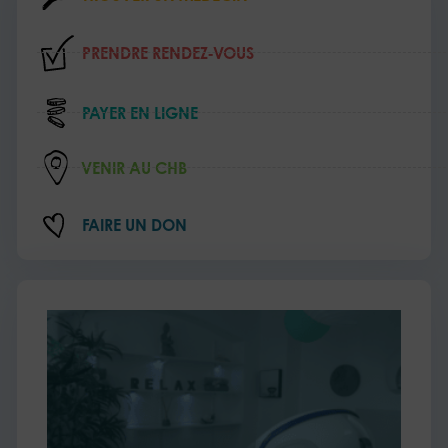
PRENDRE RENDEZ‑VOUS
PAYER EN LIGNE
VENIR AU CHB
FAIRE UN DON
L’e
au
cœ
de
soi
de