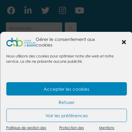
Facebook
Linkedin-
Twitter
Instagram
Youtube
in
Gérer le consentement aux
cookies
CENTRE HOSPITALIER DE BLIGNY
Nous utilisons des cookies pour optimiser notre site web et notre
91640 Briis-sous-Forges
service. Le site ne présente aucune publicité.
Tél. :
01 69 26 30 00
Nous contacter
Foire aux questions
Mentions légales
Politique des cookies
Accepter les cookies
Protection des données
Refuser
@2026 Centre hospitalier de Bligny | Conception :
https://givememore.fr
Voir les préférences
Plan du site
Politique de gestion des
Protection des
Mentions