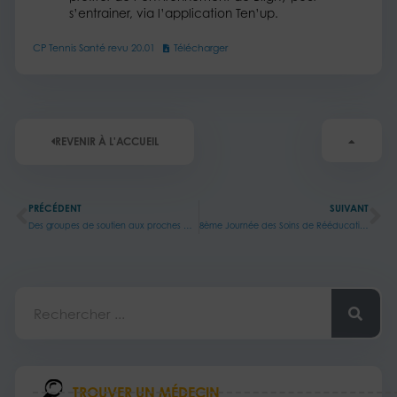
s’entrainer, via l’application Ten’up.
CP Tennis Santé revu 20.01
Télécharger
REVENIR À L'ACCUEIL
Précédent
Su
PRÉCÉDENT
SUIVANT
Des groupes de soutien aux proches aidants : vous n’êtes pas seuls
8ème Journée des Soins de Rééducation en Post-Réanimation (SRPR)
Rechercher
TROUVER UN MÉDECIN