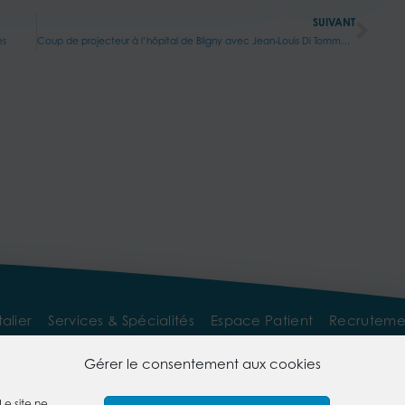
SUIVANT
es
Coup de projecteur à l’hôpital de Bligny avec Jean-Louis Di Tommaso
alier
Services & Spécialités
Espace Patient
Recruteme
pace Professionnel
Gérer le consentement aux cookies
Le site ne