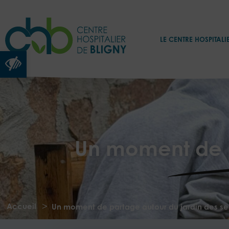
LE CENTRE HOSPITALI
Ouvrir la barre d’outils
Un moment de p
>
Accueil
Un moment de partage autour du jardin des se