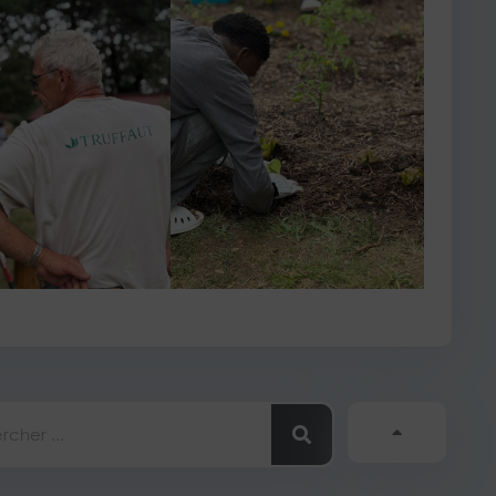
her
Sui