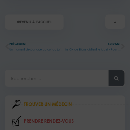
REVENIR À L'ACCUEIL
Précédent
Su
PRÉCÉDENT
SUIVANT
Un moment de partage autour du jardin des sens
Le CH de Bligny obtient le label « Pour une France en Forme »
Rechercher
TROUVER UN MÉDECIN
PRENDRE RENDEZ‑VOUS