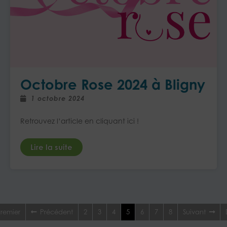
Octobre Rose 2024 à Bligny
1 octobre 2024
Retrouvez l’article en cliquant ici !
Lire la suite
remier
Précédent
2
3
4
5
6
7
8
Suivant