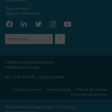
Recrutement
Espace Presse
Espace Professionnel
Facebook
Linkedin-
Twitter
Instagram
Youtube
in
CENTRE HOSPITALIER DE BLIGNY
91640 Briis-sous-Forges
Tél. :
01 69 26 30 00
Nous contacter
Foire aux questions
Mentions légales
Politique des cookies
Protection des données
@2026 Centre hospitalier de Bligny | Conception :
https://givememore.fr