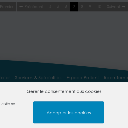
Premier
Précédent
4
5
6
7
8
9
10
Suivant
alier
Services & Spécialités
Espace Patient
Recruteme
pace Professionnel
Gérer le consentement aux cookies
Le site ne
Nous contacter
Foire aux questions
Mentions légal
Accepter les cookies