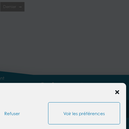
Dernier
nt
Facebook
Linkedin-
Twitter
Instagram
Youtube
in
es
Politique des cookies
Protection des données
Refuser
Voir les préférences