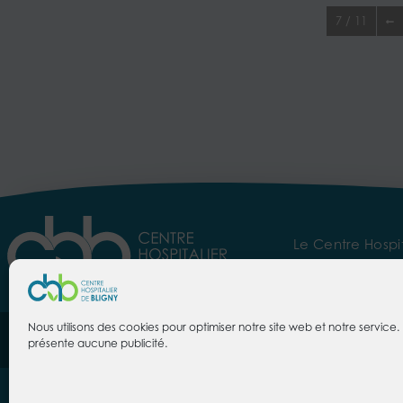
7 / 11
Le Centre Hospit
Espace Presse
Es
Nous utilisons des cookies pour optimiser notre site web et notre service. 
CENTRE HOSPITALIER DE BLIGNY
Tél. :
01 69 26 30 00
présente aucune publicité.
91640 Briis-sous-Forges