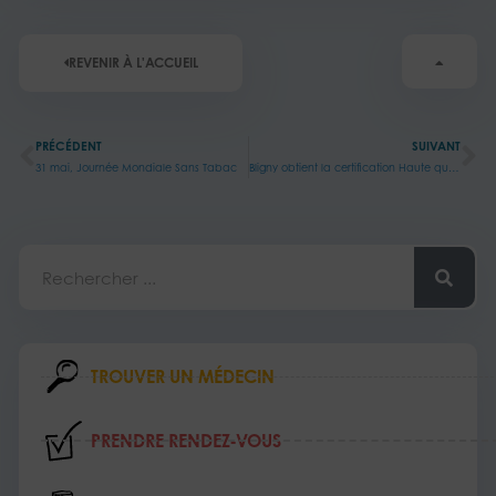
REVENIR À L'ACCUEIL
Précédent
Su
PRÉCÉDENT
SUIVANT
31 mai, Journée Mondiale Sans Tabac
Bligny obtient la certification Haute qualité des Soins
Rechercher
TROUVER UN MÉDECIN
PRENDRE RENDEZ‑VOUS