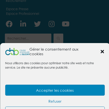
Recrutement
Espace Presse
Espace Professionnel
Facebook
Linkedin-
Twitter
Instagram
Youtube
in
Gérer le consentement aux
cookies
CENTRE HOSPITALIER DE BLIGNY
Nous utilisons des cookies pour optimiser notre site web et notre
91640 Briis-sous-Forges
service. Le site ne présente aucune publicité.
Tél. :
01 69 26 30 00
Nous contacter
Foire aux questions
Mentions légales
Politique des cookies
Accepter les cookies
Protection des données
Refuser
@2026 Centre hospitalier de Bligny | Conception :