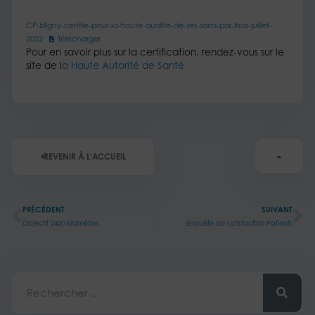
CP-bligny-certifie-pour-la-haute-qualite-de-ses-soins-par-lhas-juillet-
2022
Télécharger
Pour en savoir plus sur la certification, rendez-vous sur le
site de l
a Haute Autorité de Santé
REVENIR À L'ACCUEIL
Précédent
Su
PRÉCÉDENT
SUIVANT
Objectif 2400 kilomètres
Enquête de satisfaction Patients
Rechercher