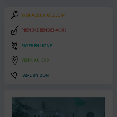
TROUVER UN MÉDECIN
PRENDRE RENDEZ‑VOUS
PAYER EN LIGNE
VENIR AU CHB
FAIRE UN DON
L’e
au
cœ